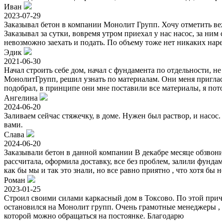
Иван
2023-07-29
Заказывал бетон в компании Монолит Групп. Хочу отметить ве
Заказывал за сутки, вовремя утром приехал у нас насос, за ним 
невозможно заехать и подать. По объему тоже нет никаких нар
Эдик
2021-06-30
Начал строить себе дом, начал с фундамента по отдельности, не
МонолитГрупп, решил узнать по материалам. Они меня пригласи
подобрал, в принципе они мне поставили все материалы, я пото
Ангелина
2024-06-20
Заливаем сейчас стяжечку, в доме. Нужен был раствор, и насос
вами.
Слава
2024-06-20
Заказывали бетон в данной компании В декабре месяце обзвонил
рассчитала, оформила доставку, все без проблем, залили фунд
как бы мы и так это знали, но все равно приятно , что хотя б
Роман
2023-01-25
Строил своими силами каркасный дом в Токсово. По этой прич
остановился на Монолит групп. Очень грамотные менеджеры , в
которой можно обращаться на постоянке. Благодарю