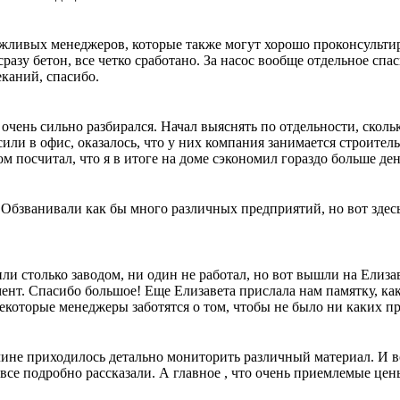
жливых менеджеров, которые также могут хорошо проконсультиро
сразу бетон, все четко сработано. За насос вообще отдельное спас
еканий, спасибо.
 очень сильно разбирался. Начал выяснять по отдельности, сколь
ли в офис, оказалось, что у них компания занимается строител
м посчитал, что я в итоге на доме сэкономил гораздо больше ден
. Обзванивали как бы много различных предприятий, но вот здесь
и столько заводом, ни один не работал, но вот вышли на Елизав
амент. Спасибо большое! Еще Елизавета прислала нам памятку, к
ы некоторые менеджеры заботятся о том, чтобы не было ни каких 
ине приходилось детально мониторить различный материал. И в
се подробно рассказали. А главное , что очень приемлемые цен