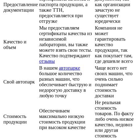
Предоставление
паспорта продукции, а
как организации
документации
также ТТН,
зачастую не
предоставляется при
существует
отгрузке
юредически
Мы предоставляем
Компания не
сертификаты качества из
может
независимой
гарантировать
Качество и
лаборатории, вы также
качество
объем
можете взять свои тесты.
продукции, так
Качество подтверждают
как покупает там,
отзывы
где дешевле всего
В нашем
автопарке
Чаще всего нет
большое количество
своих машин, что
разных машин, что
очень сильно
Свой автопарк
обеспечивает быструю и
поднимает
недорогую доставку в
стоимость
любую точку
доставки
Не реальная
стоимость
Обеспечиваем
товаров. По факту
Стоимость
максимально низкую
либо очень низкое
продукции
стоимость продукции
качество, недовоз
при высоком качестве
или другая
стоимость