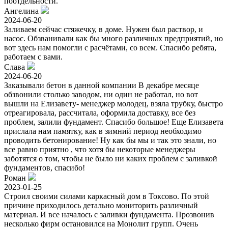
поотдельности.
Ангелина
2024-06-20
Заливаем сейчас стяжечку, в доме. Нужен был раствор, и
насос. Обзванивали как бы много различных предприятий, но
вот здесь нам помогли с расчётами, со всем. Спасибо ребята,
работаем с вами.
Слава
2024-06-20
Заказывали бетон в данной компании В декабре месяце
обзвонили столько заводом, ни один не работал, но вот
вышли на Елизавету- менеджер молодец, взяла трубку, быстро
отреагировала, рассчитала, оформила доставку, все без
проблем, залили фундамент. Спасибо большое! Еще Елизавета
прислала нам памятку, как в зимний период необходимо
проводить бетонирование! Ну как бы мы и так это знали, но
все равно приятно , что хотя бы некоторые менеджеры
заботятся о том, чтобы не было ни каких проблем с заливкой
фундаментов, спасибо!
Роман
2023-01-25
Строил своими силами каркасный дом в Токсово. По этой
причине приходилось детально мониторить различный
материал. И все началось с заливки фундамента. Прозвонив
несколько фирм остановился на Монолит групп. Очень