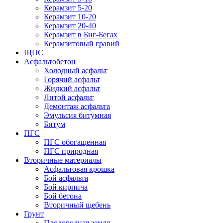
Керамзит 5-20
Керамзит 10-20
Керамзит 20-40
Керамзит в Биг-Бегах
Керамзитовый гравий
ЩПС
Асфальтобетон
Холодный асфальт
Горячий асфальт
Жидкий асфальт
Литой асфальт
Демонтаж асфальта
Эмульсия битумная
Битум
ПГС
ПГС обогащенная
ПГС природная
Вторичные материалы
Асфальтовая крошка
Бой асфальта
Бой кирпича
Бой бетона
Вторичный щебень
Грунт
Плодородная земля