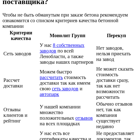
поставщика?
Чтобы не быть обманутым при заказе бетона рекомендуем
ознакомится со списком критериев качества бетонной
компании
Критерии
Монолит Групп
Перекуп
качества
У нас
8 собственных
Нет заводов,
заводов
по всей
Сеть заводов
нельзя приехать
Ленобласти, а также
на завод
заводы наших партнеров
Не может сказать
Можем быстро
стоимость
рассчитать
стоимость
Рассчет
доставки сразу,
доставки так как имеем
доставки
так как нет
свою
сеть заводов
и
возможности
автопарк
рассчитать
Обычно отзывов
У нашей компании
Отзывы
нет, так как
множество
клиентов и
компания
положительных
отзывов
рейтинг
существует
на всех площадках
недавно
У нас есть все
Не предоставляет
сертификаты качества и
документов, так