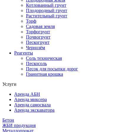
Котлованный грунт
Плодородный грунт
Растительный грунт
Торф
Садовая земля
Торфогрунт
Почвогрунт
Пескогрунт
Чернозём
Реагенты
Соль техническая
Пескосоль
Песок для посыпки дорог
Гранитная крошка
Услуги
Аренда АБН
Аренда миксера
Аренда самосвала
Аренда экскаватора
Бетон
ЖБИ продукция
Металлопрокат