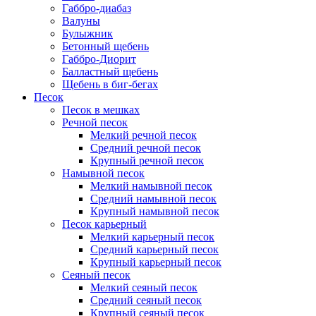
Габбро-диабаз
Валуны
Булыжник
Бетонный щебень
Габбро-Диорит
Балластный щебень
Щебень в биг-бегах
Песок
Песок в мешках
Речной песок
Мелкий речной песок
Средний речной песок
Крупный речной песок
Намывной песок
Мелкий намывной песок
Средний намывной песок
Крупный намывной песок
Песок карьерный
Мелкий карьерный песок
Средний карьерный песок
Крупный карьерный песок
Сеяный песок
Мелкий сеяный песок
Средний сеяный песок
Крупный сеяный песок