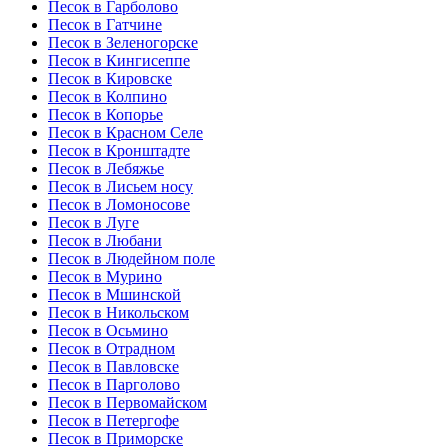
Песок в Гарболово
Песок в Гатчине
Песок в Зеленогорске
Песок в Кингисеппе
Песок в Кировске
Песок в Колпино
Песок в Копорье
Песок в Красном Селе
Песок в Кронштадте
Песок в Лебяжье
Песок в Лисьем носу
Песок в Ломоносове
Песок в Луге
Песок в Любани
Песок в Людейном поле
Песок в Мурино
Песок в Мшинской
Песок в Никольском
Песок в Осьмино
Песок в Отрадном
Песок в Павловске
Песок в Парголово
Песок в Первомайском
Песок в Петергофе
Песок в Приморске