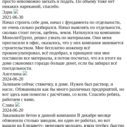
просто невозможно заехать и подать. По объему тоже нет
никаких нареканий, спасибо.
Эдик
2021-06-30
Начал строить себе дом, начал с фундамента по отдельности,
не очень сильно разбирался. Начал выяснять по отдельности,
сколько стоит песок, щебень, земля. Наткнулся на компанию
МонолитГрупп, решил узнать по материалам. Они меня
пригласили в офис, оказалось, что у них компания занимается
строительством. Мне бесплатно инженер всё
проконсультировал, всё подобрал, в принципе они мне
поставили все материалы, я потом посчитал, что я в итоге на
доме сэкономил гораздо больше денег, если бы забирал всё
поотдельности.
Ангелина
2024-06-20
Заливаем сейчас стяжечку, в доме. Нужен был раствор, и
насос. Обзванивали как бы много различных предприятий, но
вот здесь нам помогли с расчётами, со всем. Спасибо ребята,
работаем с вами.
Слава
2024-06-20
Заказывали бетон в данной компании В декабре месяце
обзвонили столько заводом, ни один не работал, но вот
вышли на Елизавету- менеджер молодец, взяла трубку, быстро