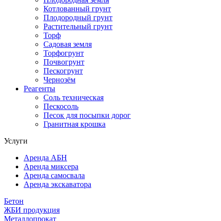
Котлованный грунт
Плодородный грунт
Растительный грунт
Торф
Садовая земля
Торфогрунт
Почвогрунт
Пескогрунт
Чернозём
Реагенты
Соль техническая
Пескосоль
Песок для посыпки дорог
Гранитная крошка
Услуги
Аренда АБН
Аренда миксера
Аренда самосвала
Аренда экскаватора
Бетон
ЖБИ продукция
Металлопрокат