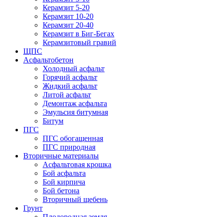
Керамзит 5-20
Керамзит 10-20
Керамзит 20-40
Керамзит в Биг-Бегах
Керамзитовый гравий
ЩПС
Асфальтобетон
Холодный асфальт
Горячий асфальт
Жидкий асфальт
Литой асфальт
Демонтаж асфальта
Эмульсия битумная
Битум
ПГС
ПГС обогащенная
ПГС природная
Вторичные материалы
Асфальтовая крошка
Бой асфальта
Бой кирпича
Бой бетона
Вторичный щебень
Грунт
Плодородная земля