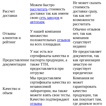
Не может сказать
Можем быстро
стоимость
рассчитать
стоимость
Рассчет
доставки сразу,
доставки так как имеем
доставки
так как нет
свою
сеть заводов
и
возможности
автопарк
рассчитать
Обычно отзывов
У нашей компании
Отзывы
нет, так как
множество
клиентов и
компания
положительных
отзывов
рейтинг
существует
на всех площадках
недавно
У нас есть все
Не предоставляет
сертификаты качества и
документов, так
Предоставление
паспорта продукции, а
как организации
документации
также ТТН,
зачастую не
предоставляется при
существует
отгрузке
юредически
Мы предоставляем
Компания не
сертификаты качества из
может
независимой
гарантировать
Качество и
лаборатории, вы также
качество
объем
можете взять свои тесты.
продукции, так
Качество подтверждают
как покупает там,
отзывы
где дешевле всего