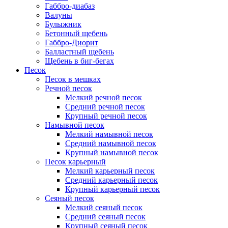
Габбро-диабаз
Валуны
Булыжник
Бетонный щебень
Габбро-Диорит
Балластный щебень
Щебень в биг-бегах
Песок
Песок в мешках
Речной песок
Мелкий речной песок
Средний речной песок
Крупный речной песок
Намывной песок
Мелкий намывной песок
Средний намывной песок
Крупный намывной песок
Песок карьерный
Мелкий карьерный песок
Средний карьерный песок
Крупный карьерный песок
Сеяный песок
Мелкий сеяный песок
Средний сеяный песок
Крупный сеяный песок